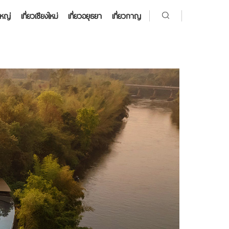
ใหญ่
เที่ยวเชียงใหม่
เที่ยวอยุธยา
เที่ยวกาญ