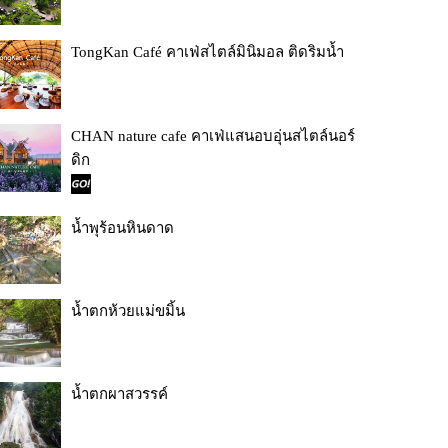
TongKan Café คาเฟ่สไตล์มินิมอล ติดริมน้ำ
CHAN nature cafe คาเฟ่แสนอบอุ่นสไตล์นอร์
ดิก
น้ำพุร้อนหินดาด
น้ำตกห้วยแม่ขมิ้น
น้ำตกผาสวรรค์