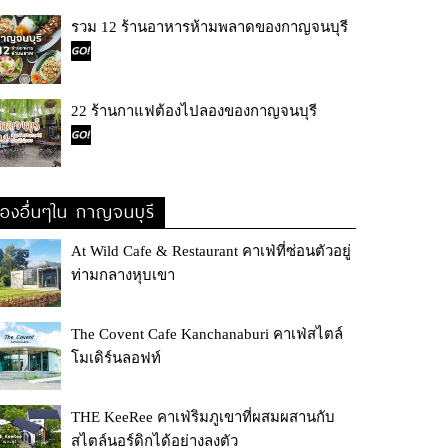
รวม 12 ร้านอาหารห้ามพลาดของกาญจนบุรี
22 ร้านกาแฟต้องไปลองของกาญจนบุรี
รื่องอื่นๆใน กาญจนบุรี
At Wild Cafe & Restaurant คาเฟ่ที่ซ่อนตัวอยู่
ท่ามกลางหุบเขา
The Covent Cafe Kanchanaburi คาเฟ่สไตล์
โมเดิร์นลอฟท์
THE KeeRee คาเฟ่ริมภูเขาที่ผสมผสานกับ
สไตล์นอร์ดิกได้อย่างลงตัว