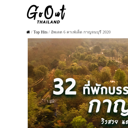
/
Top Hits
/
อัพเดต 6 คาเฟ่เด็ด กาญจนบุรี 2020