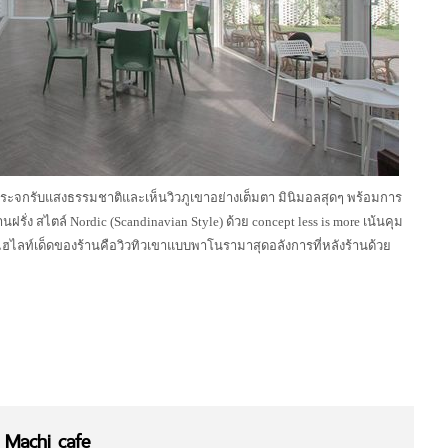
ากระจกรับแสงธรรมชาติและเห็นวิวภูเขาอย่างเต็มตา มินิมอลสุดๆ พร้อมการ
นฝรั่ง สไตล์
Nordic (Scandinavian Style) ด้วย concept less is more เน้นคุม
ไฮไลท์เด็ดของร้านคือวิวทิวเขาแบบพาโนรามาสุดอลังการที่หลังร้านด้วย
 Machi cafe